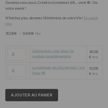
Devenez vous aussi, Créatrice (créateur) d’A… venir ® : De
votre avenir !
N’hésitez plus, devenez l’Alchimiste de votre Vie !
En savoir
plus
Plage
30,00
€
–
50,00
€
T.T.C.
de
prix :
quantité
30,00€
L’Alchimiste, c’est Vous ! le
30,00
de
module complémentaire
à
€
T.T.C.
L’Alchimiste,
50,00€
c’est
quantité
La méthode-jeu L’Alchimiste, c’est
50,00
Vous !
de
Vous !®
€
T.T.C.
le
La
module
méthode-
complémentaire
jeu
L’Alchimiste,
AJOUTER AU PANIER
c’est
Vous