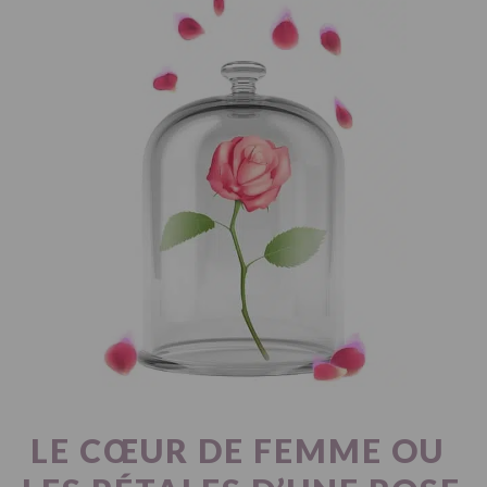
PARTIE
2
LE CŒUR DE FEMME OU