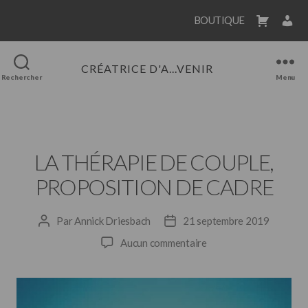
Cookies management panel
BOUTIQUE
CRÉATRICE D'A...VENIR
Rechercher
Menu
Catégories
BLOG
LA THÉRAPIE DE COUPLE,
PROPOSITION DE CADRE
Par
Annick Driesbach
21 septembre 2019
Auteur
Date
de
de
sur
Aucun commentaire
l’article
l’article
La
thérapie
de
couple,